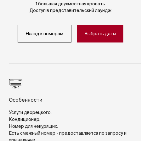
Кондиционер.
Номер для некурящих.
Есть смежный номер - предоставляется по запросу и
при наличии.
Окна с шумоизоляцией.
Кровати
Большая двухместная кровать.
Есть дополнительные кровати по запросу
– 1. За дополнительную плату.
Есть детские кроватки: 1.
Одеяло.
Матрасы с мягким наматрасником.
Еда и напитки
Круглосуточное обслуживание в номере.
Питьевая вода в бутылках.
Набор для кофе и чая.
Мини-бар платный.