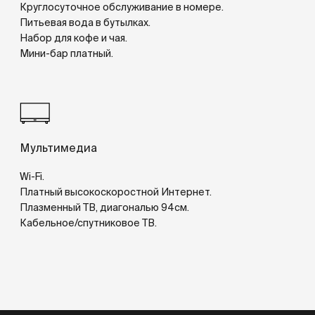
Фитнес и Салон красоты
Об отеле
Программа лояльности
Спец.предложения
Галерея
Контакты
Новости
Сафмар Грандъ Москва
Сафмар Аврора Люкс
Сафмар Тверская Москва
Сафмар Палас Москва
ул. Петровка, 11, г. Москва
+7 (495) 937-10-00
reservation@marriott-moscow.ru