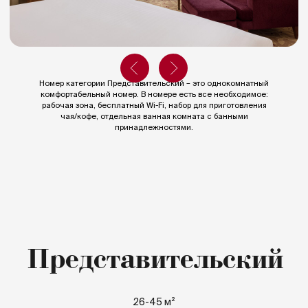
Номер категории Представительский – это однокомнатный
Представительский
комфортабельный номер. В номере есть все необходимое:
рабочая зона, бесплатный Wi-Fi, набор для приготовления
чая/кофе, отдельная ванная комната с банными
принадлежностями.
26-45 м²
1 большая двухместная кровать
Доступ в представительский лаундж
Назад к номерам
Выбрать даты
Особенности
Услуги дворецкого.